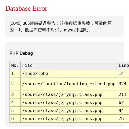
Database Error
(1040) 365建站错误警告：连接数据库失败，可能的原
因：1、数据库密码不对; 2、mysql未启动。
PHP Debug
No.
File
Line
1
/index.php
14
2
/source/function/function_extend.php
324
3
/source/class/jzmysql.class.php
211
4
/source/class/jzmysql.class.php
62
5
/source/class/jzmysql.class.php
94
6
/source/class/jzmysql.class.php
76