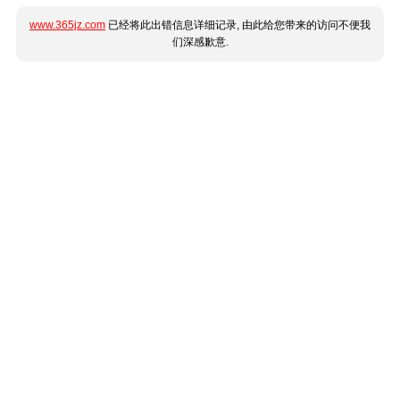
www.365jz.com
已经将此出错信息详细记录, 由此给您带来的访问不便我
们深感歉意.