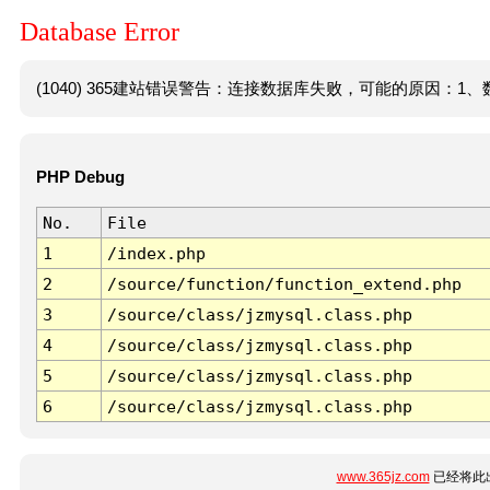
Database Error
(1040) 365建站错误警告：连接数据库失败，可能的原因：1、数
PHP Debug
No.
File
1
/index.php
2
/source/function/function_extend.php
3
/source/class/jzmysql.class.php
4
/source/class/jzmysql.class.php
5
/source/class/jzmysql.class.php
6
/source/class/jzmysql.class.php
www.365jz.com
已经将此