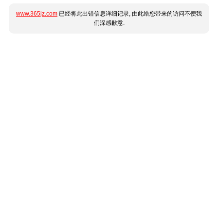
www.365jz.com
已经将此出错信息详细记录, 由此给您带来的访问不便我
们深感歉意.