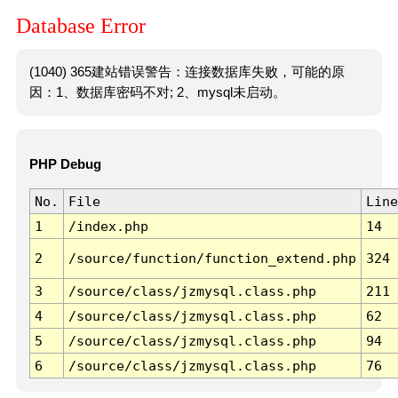
Database Error
(1040) 365建站错误警告：连接数据库失败，可能的原
因：1、数据库密码不对; 2、mysql未启动。
PHP Debug
No.
File
Line
1
/index.php
14
2
/source/function/function_extend.php
324
3
/source/class/jzmysql.class.php
211
4
/source/class/jzmysql.class.php
62
5
/source/class/jzmysql.class.php
94
6
/source/class/jzmysql.class.php
76