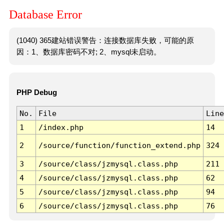
Database Error
(1040) 365建站错误警告：连接数据库失败，可能的原
因：1、数据库密码不对; 2、mysql未启动。
PHP Debug
No.
File
Line
1
/index.php
14
2
/source/function/function_extend.php
324
3
/source/class/jzmysql.class.php
211
4
/source/class/jzmysql.class.php
62
5
/source/class/jzmysql.class.php
94
6
/source/class/jzmysql.class.php
76