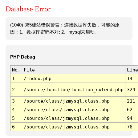
Database Error
(1040) 365建站错误警告：连接数据库失败，可能的原
因：1、数据库密码不对; 2、mysql未启动。
PHP Debug
No.
File
Line
1
/index.php
14
2
/source/function/function_extend.php
324
3
/source/class/jzmysql.class.php
211
4
/source/class/jzmysql.class.php
62
5
/source/class/jzmysql.class.php
94
6
/source/class/jzmysql.class.php
76