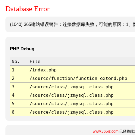
Database Error
(1040) 365建站错误警告：连接数据库失败，可能的原因：1、数
PHP Debug
No.
File
1
/index.php
2
/source/function/function_extend.php
3
/source/class/jzmysql.class.php
4
/source/class/jzmysql.class.php
5
/source/class/jzmysql.class.php
6
/source/class/jzmysql.class.php
www.365jz.com
已经将此