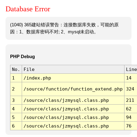
Database Error
(1040) 365建站错误警告：连接数据库失败，可能的原
因：1、数据库密码不对; 2、mysql未启动。
PHP Debug
No.
File
Line
1
/index.php
14
2
/source/function/function_extend.php
324
3
/source/class/jzmysql.class.php
211
4
/source/class/jzmysql.class.php
62
5
/source/class/jzmysql.class.php
94
6
/source/class/jzmysql.class.php
76