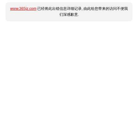
www.365jz.com
已经将此出错信息详细记录, 由此给您带来的访问不便我
们深感歉意.