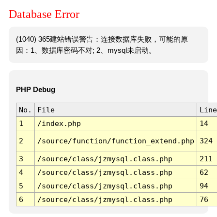
Database Error
(1040) 365建站错误警告：连接数据库失败，可能的原
因：1、数据库密码不对; 2、mysql未启动。
PHP Debug
No.
File
Line
1
/index.php
14
2
/source/function/function_extend.php
324
3
/source/class/jzmysql.class.php
211
4
/source/class/jzmysql.class.php
62
5
/source/class/jzmysql.class.php
94
6
/source/class/jzmysql.class.php
76