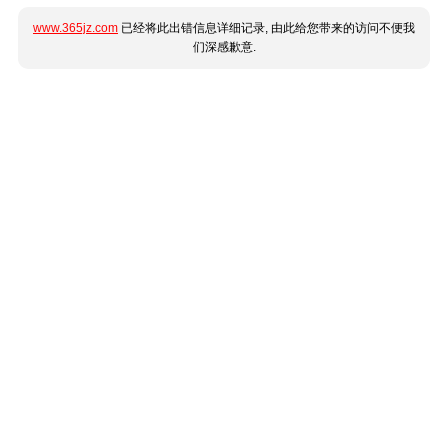
www.365jz.com
已经将此出错信息详细记录, 由此给您带来的访问不便我
们深感歉意.