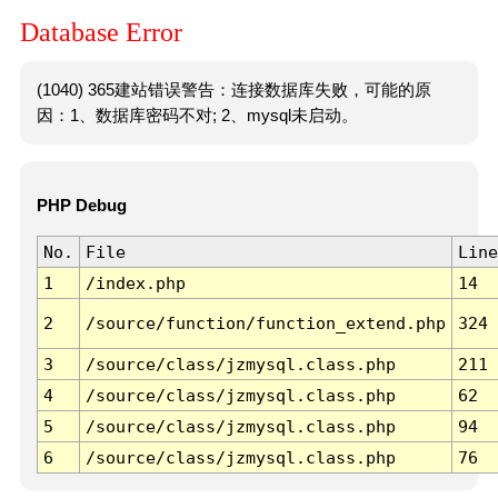
Database Error
(1040) 365建站错误警告：连接数据库失败，可能的原
因：1、数据库密码不对; 2、mysql未启动。
PHP Debug
No.
File
Line
1
/index.php
14
2
/source/function/function_extend.php
324
3
/source/class/jzmysql.class.php
211
4
/source/class/jzmysql.class.php
62
5
/source/class/jzmysql.class.php
94
6
/source/class/jzmysql.class.php
76