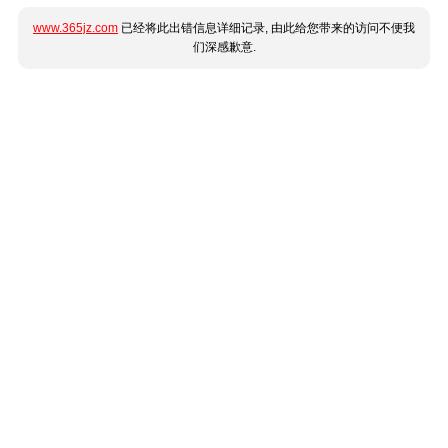
www.365jz.com
已经将此出错信息详细记录, 由此给您带来的访问不便我
们深感歉意.