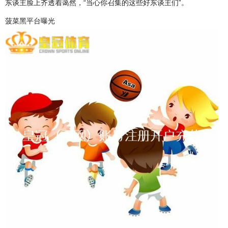
东谈主脸上齐透着蔼然，“当心你召集的这些好东谈主们”。
菠菜黑平台曝光