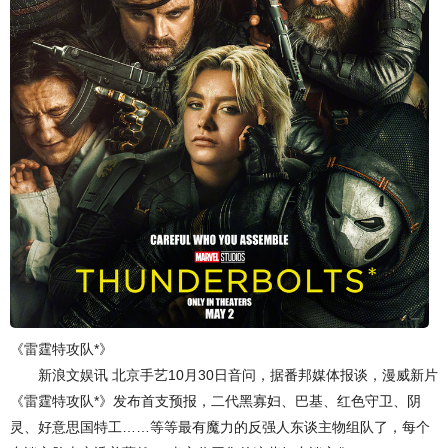
《雷霆特攻队*》
新浪文娱讯 北京手艺10月30日音问，据番邦媒体报谈，漫威新片
《雷霆特攻队*》发布首支预报，二代黑寡妇、巴基、红色守卫、阴
灵、好意思国特工……等等最有魔力的反强人东谈主物组队了，每个