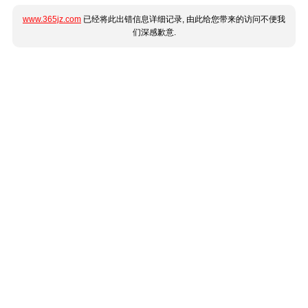
www.365jz.com
已经将此出错信息详细记录, 由此给您带来的访问不便我
们深感歉意.