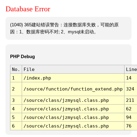
Database Error
(1040) 365建站错误警告：连接数据库失败，可能的原
因：1、数据库密码不对; 2、mysql未启动。
PHP Debug
No.
File
Line
1
/index.php
14
2
/source/function/function_extend.php
324
3
/source/class/jzmysql.class.php
211
4
/source/class/jzmysql.class.php
62
5
/source/class/jzmysql.class.php
94
6
/source/class/jzmysql.class.php
76