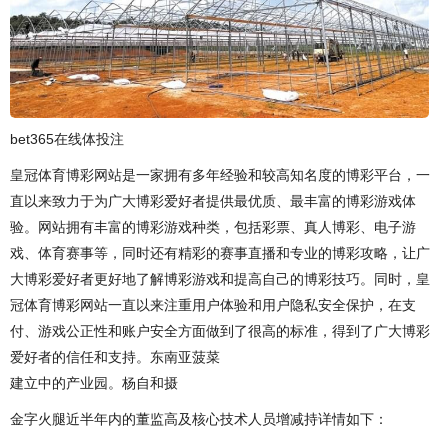
bet365在线体投注
皇冠体育博彩网站是一家拥有多年经验和较高知名度的博彩平台，一
直以来致力于为广大博彩爱好者提供最优质、最丰富的博彩游戏体
验。网站拥有丰富的博彩游戏种类，包括彩票、真人博彩、电子游
戏、体育赛事等，同时还有精彩的赛事直播和专业的博彩攻略，让广
大博彩爱好者更好地了解博彩游戏和提高自己的博彩技巧。同时，皇
冠体育博彩网站一直以来注重用户体验和用户隐私安全保护，在支
付、游戏公正性和账户安全方面做到了很高的标准，得到了广大博彩
爱好者的信任和支持。东南亚菠菜
建立中的产业园。杨自和摄
金字火腿近半年内的董监高及核心技术人员增减持详情如下：