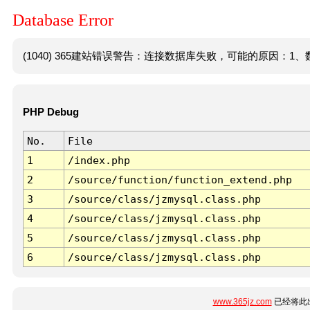
Database Error
(1040) 365建站错误警告：连接数据库失败，可能的原因：1、数
PHP Debug
No.
File
1
/index.php
2
/source/function/function_extend.php
3
/source/class/jzmysql.class.php
4
/source/class/jzmysql.class.php
5
/source/class/jzmysql.class.php
6
/source/class/jzmysql.class.php
www.365jz.com
已经将此