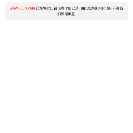
www.365jz.com
已经将此出错信息详细记录, 由此给您带来的访问不便我
们深感歉意.