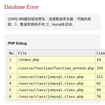
Database Error
(1040) 365建站错误警告：连接数据库失败，可能的原
因：1、数据库密码不对; 2、mysql未启动。
PHP Debug
No.
File
Line
1
/index.php
14
2
/source/function/function_extend.php
324
3
/source/class/jzmysql.class.php
211
4
/source/class/jzmysql.class.php
62
5
/source/class/jzmysql.class.php
94
6
/source/class/jzmysql.class.php
76