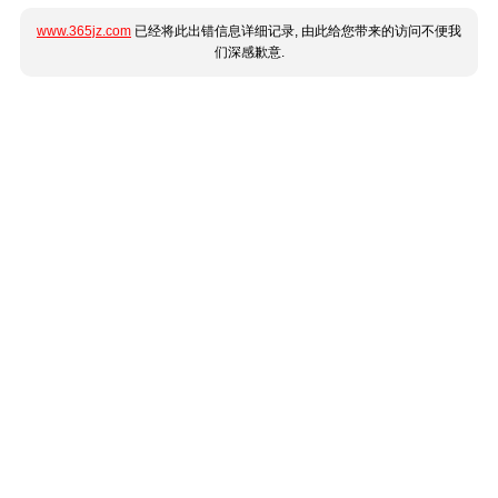
www.365jz.com
已经将此出错信息详细记录, 由此给您带来的访问不便我
们深感歉意.