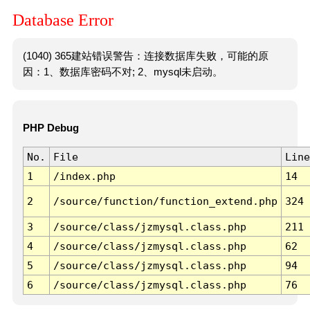
Database Error
(1040) 365建站错误警告：连接数据库失败，可能的原
因：1、数据库密码不对; 2、mysql未启动。
PHP Debug
No.
File
Line
1
/index.php
14
2
/source/function/function_extend.php
324
3
/source/class/jzmysql.class.php
211
4
/source/class/jzmysql.class.php
62
5
/source/class/jzmysql.class.php
94
6
/source/class/jzmysql.class.php
76