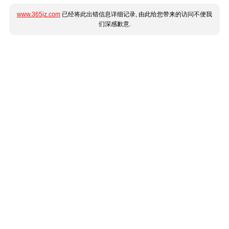
www.365jz.com
已经将此出错信息详细记录, 由此给您带来的访问不便我
们深感歉意.