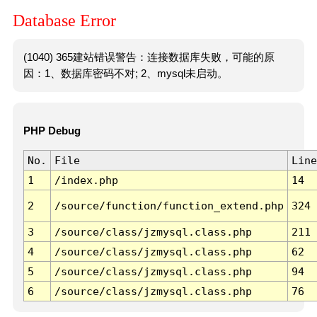
Database Error
(1040) 365建站错误警告：连接数据库失败，可能的原
因：1、数据库密码不对; 2、mysql未启动。
PHP Debug
No.
File
Line
1
/index.php
14
2
/source/function/function_extend.php
324
3
/source/class/jzmysql.class.php
211
4
/source/class/jzmysql.class.php
62
5
/source/class/jzmysql.class.php
94
6
/source/class/jzmysql.class.php
76