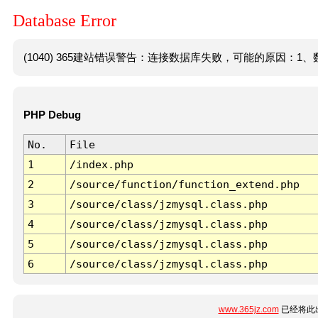
Database Error
(1040) 365建站错误警告：连接数据库失败，可能的原因：1、数
PHP Debug
No.
File
1
/index.php
2
/source/function/function_extend.php
3
/source/class/jzmysql.class.php
4
/source/class/jzmysql.class.php
5
/source/class/jzmysql.class.php
6
/source/class/jzmysql.class.php
www.365jz.com
已经将此