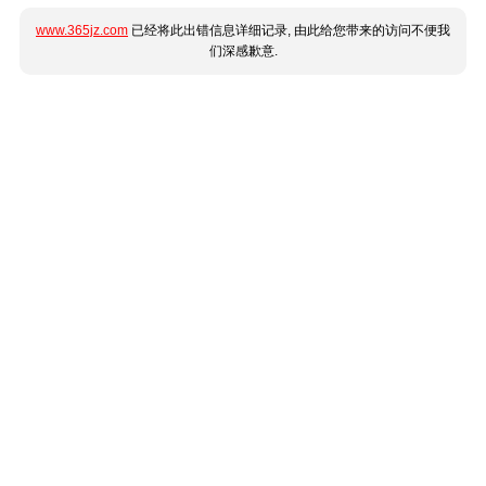
www.365jz.com
已经将此出错信息详细记录, 由此给您带来的访问不便我
们深感歉意.