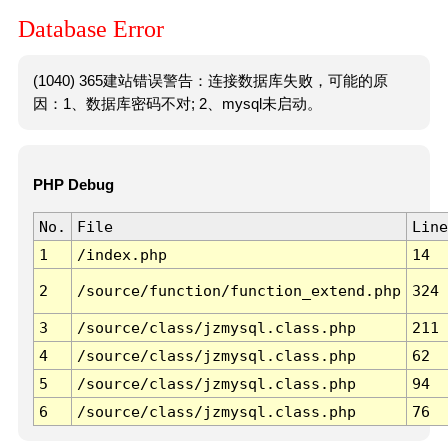
Database Error
(1040) 365建站错误警告：连接数据库失败，可能的原
因：1、数据库密码不对; 2、mysql未启动。
PHP Debug
No.
File
Line
1
/index.php
14
2
/source/function/function_extend.php
324
3
/source/class/jzmysql.class.php
211
4
/source/class/jzmysql.class.php
62
5
/source/class/jzmysql.class.php
94
6
/source/class/jzmysql.class.php
76