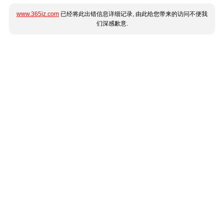
www.365jz.com
已经将此出错信息详细记录, 由此给您带来的访问不便我
们深感歉意.