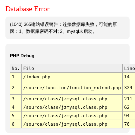
Database Error
(1040) 365建站错误警告：连接数据库失败，可能的原
因：1、数据库密码不对; 2、mysql未启动。
PHP Debug
No.
File
Line
1
/index.php
14
2
/source/function/function_extend.php
324
3
/source/class/jzmysql.class.php
211
4
/source/class/jzmysql.class.php
62
5
/source/class/jzmysql.class.php
94
6
/source/class/jzmysql.class.php
76