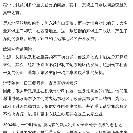
程中，触及到多个至关首要的问题。其中，东谈主口永诀问题突显为
其中之首。
远东地区的地舆纷乱，但东谈主口寥落，而与之清爽对比的是，大多
量东谈主口却统一在西部地区。这一叛逆衡的东谈主口永诀，产生了
深刻的影响。最初，它制约了远东地区的合座发展。
欧洲杯竞猜网站
资源、契机以及基础重要的不平衡分派，使这片地皮未能充分开释后
来劲。其次，这种叛逆衡不仅限制了远东地区的发展，还损伤了社会
平允与公正，退却了东谈主们平均共享国度茁壮的契机。
消费陪你一日三餐同你一夜暴富银河娱乐
因此，俄罗斯政府正在积极寻求科罚这一重要性问题的门道。他们但
愿通过饱读舞东谈主们前去远东地区，改善其东谈主口结构。为此，
政府正进入巨鼎力量，提供更多的作事契机、基础重要诱导和磨真金
不怕火资源，以招引更多东谈主移居并在这里安家立业。
2004年，一个叫玛丽·唐纳森的澳大利亚女子正处于待嫁的忐忑之
中，因为她要嫁的不是普通人家，而是丹麦王室，而且新郎还是未来