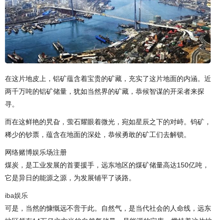
在这片地皮上，铝矿蕴含着宝贵的矿藏，充实了这片地面的内涵。近
两千万吨的铝矿储量，犹如当然界的矿藏，恭候智谋的开采者来探
寻。
而在这鲜艳的旯旮，萤石耀眼着微光，宛如星辰之下的对峙。钨矿，
稀少的钞票，蕴含在地面的深处，恭候勇敢的矿工们去解锁。
网络赌博娱乐场注册
煤炭，是工业发展的首要援手，远东地区的煤矿储量高达150亿吨，
它是异日的能源之源，为发展铺平了谈路。
iba娱乐
可是，当然的慷慨远不啻于此。自然气，是当代社会的人命线，远东