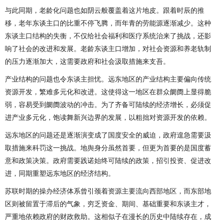
与此同期，老龄化问题也如阴云般覆盖着这片地皮。跟着时辰的推
移，老年东谈主口的比重不停飞腾，而年青的劳能源逐渐减少。这种
东谈主口结构的失衡，不仅给社会福利和医疗系统治来了挑战，还影
响了社会的改进和发展。老龄东谈主口增加，对社会资源和养老轨制
的压力逐渐加大，这需要政府和社会汲取措施来支吾。
产业结构的问题也令东谈主担忧。远东地区的产业结构主要偏向传统
资源开发，繁难多元化和改进。这使得这一地区在群众阛阓上显得脆
弱，容易受到阛阓波动的冲击。为了齐备可陆续的经济增长，必须促
进产业多元化，饱读舞新兴边界的发展，以粗拙对资源开发的依赖。
远东地区的问题还是逐渐演变成了国度安全的威迫，政府遑急需要汲
取措施来科罚这一挑战。地舆身分虽然首要，但更为首要的是国度蓄
意和政策决策。政府需要践诺始终可陆续的政策，招引投资、促进改
进，同期重塑远东地区的经济结构。
苏联时期的操办经济体系曾引颈着资源主要流向西部地区，而东部地
区则被留置于滞后的气象，穷乏资金、期间、基础重要和东谈主才，
严重地依赖政府的财政救助。这相似子在漫长的历史中陆续存在，成