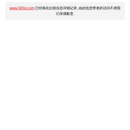
www.365jz.com
已经将此出错信息详细记录, 由此给您带来的访问不便我
们深感歉意.