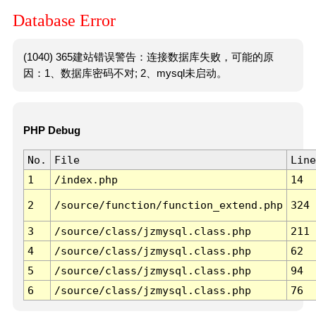
Database Error
(1040) 365建站错误警告：连接数据库失败，可能的原
因：1、数据库密码不对; 2、mysql未启动。
PHP Debug
No.
File
Line
1
/index.php
14
2
/source/function/function_extend.php
324
3
/source/class/jzmysql.class.php
211
4
/source/class/jzmysql.class.php
62
5
/source/class/jzmysql.class.php
94
6
/source/class/jzmysql.class.php
76