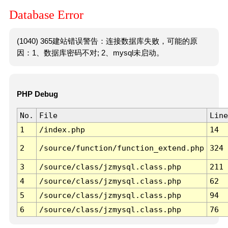
Database Error
(1040) 365建站错误警告：连接数据库失败，可能的原
因：1、数据库密码不对; 2、mysql未启动。
PHP Debug
No.
File
Line
1
/index.php
14
2
/source/function/function_extend.php
324
3
/source/class/jzmysql.class.php
211
4
/source/class/jzmysql.class.php
62
5
/source/class/jzmysql.class.php
94
6
/source/class/jzmysql.class.php
76