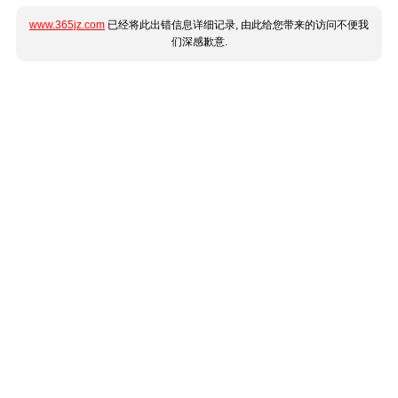
www.365jz.com
已经将此出错信息详细记录, 由此给您带来的访问不便我
们深感歉意.