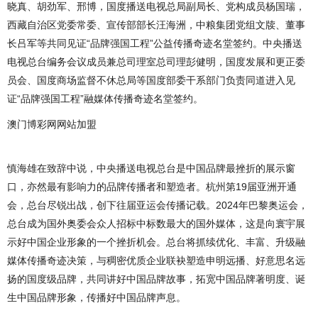
晓真、胡劲军、邢博，国度播送电视总局副局长、党构成员杨国瑞，
西藏自治区党委常委、宣传部部长汪海洲，中粮集团党组文牍、董事
长吕军等共同见证“品牌强国工程”公益传播奇迹名堂签约。中央播送
电视总台编务会议成员兼总司理室总司理彭健明，国度发展和更正委
员会、国度商场监督不休总局等国度部委干系部门负责同道进入见
证“品牌强国工程”融媒体传播奇迹名堂签约。
澳门博彩网网站加盟
慎海雄在致辞中说，中央播送电视总台是中国品牌最挫折的展示窗
口，亦然最有影响力的品牌传播者和塑造者。杭州第19届亚洲开通
会，总台尽锐出战，创下往届亚运会传播记载。2024年巴黎奥运会，
总台成为国外奥委会众人招标中标数最大的国外媒体，这是向寰宇展
示好中国企业形象的一个挫折机会。总台将抓续优化、丰富、升级融
媒体传播奇迹决策，与稠密优质企业联袂塑造申明远播、好意思名远
扬的国度级品牌，共同讲好中国品牌故事，拓宽中国品牌著明度、诞
生中国品牌形象，传播好中国品牌声息。