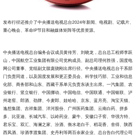
发布行径还推介了中央播送电视总台2024年新闻、电视剧、记载片、
重心晚会、革命IP节目和融媒体矩阵等优质资源。
中央播送电视总台编务会议成员黄传芳、刘晓龙，总台总工程师李跃
山，中国航空工业集团有限公司党构成员、副总司理何胜强，国度电
网公司董事、党组副文牍庞骁刚出席行径。中央播送电视总台干系部
门负责同道，以及国度发展和更正委员会、科学技巧部、工业和信息
化部、商务部和山东、西藏干系单元负责东谈主出席。一汽集团、农
业银行、竖立银行、中国挪动、中国电信、中国联通、中国银联、泸
州老窖、郎酒、劲牌、今麦郎、娃哈哈、京东、蓝月亮、淘宝天猫、
逸想集团、吉祥集团、洋河股份、广州医药集团、云南白药、拼多
多、比亚迪、长城汽车、以岭药业、蒙牛、安徽口子窖、华强方特、
君乐宝、双汇、海澜之家、汾酒、衡水老白干、稻花香、舍得、陕西
西凤酒、珍酒李渡集团、史丹利等两百余家企业、总台告白代理公司