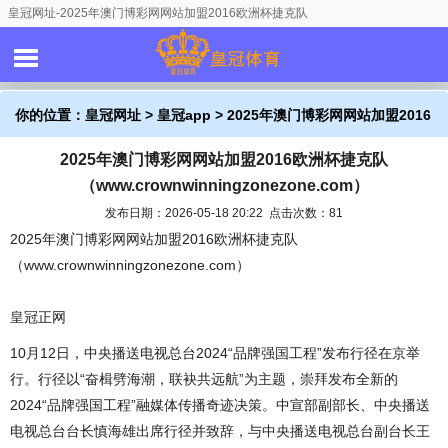
皇冠网址-2025年澳门博彩网网站加盟2016欧洲杯捷克队
（www.crownwinningzonezone.com）
你的位置：
皇冠网址
>
皇冠app
> 2025年澳门博彩网网站加盟2016
2025年澳门博彩网网站加盟2016欧洲杯捷克队
欧洲杯捷克队（www.crownwinningzonezone.com）
（www.crownwinningzonezone.com）
发布日期：2026-05-18 20:22 点击次数：81
2025年澳门博彩网网站加盟2016欧洲杯捷克队
（www.crownwinningzonezone.com）
皇冠正网
10月12日，中央播送电视总台2024“品牌强国工程”发布行径在京举
行。行径以“奋楫劈海潮，联袂共远航”为主题，崇拜发布全新的
2024“品牌强国工程”融媒体传播奇迹决策。中宣部副部长、中央播送
电视总台台长慎海雄出席行径并致辞，与中央播送电视总台副台长王