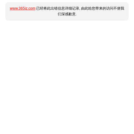
www.365jz.com
已经将此出错信息详细记录, 由此给您带来的访问不便我
们深感歉意.