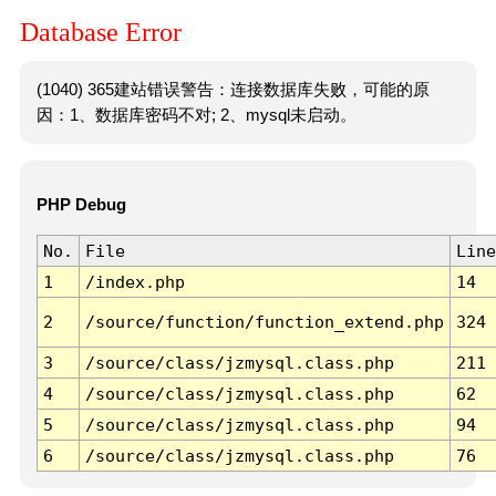
Database Error
(1040) 365建站错误警告：连接数据库失败，可能的原
因：1、数据库密码不对; 2、mysql未启动。
PHP Debug
No.
File
Line
1
/index.php
14
2
/source/function/function_extend.php
324
3
/source/class/jzmysql.class.php
211
4
/source/class/jzmysql.class.php
62
5
/source/class/jzmysql.class.php
94
6
/source/class/jzmysql.class.php
76