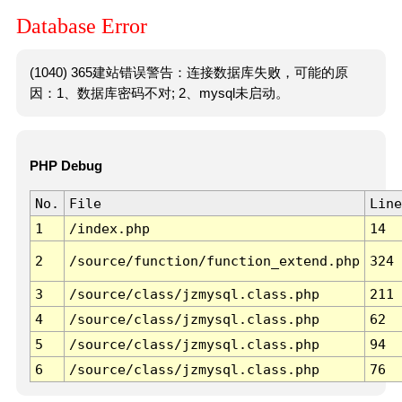
Database Error
(1040) 365建站错误警告：连接数据库失败，可能的原
因：1、数据库密码不对; 2、mysql未启动。
PHP Debug
No.
File
Line
1
/index.php
14
2
/source/function/function_extend.php
324
3
/source/class/jzmysql.class.php
211
4
/source/class/jzmysql.class.php
62
5
/source/class/jzmysql.class.php
94
6
/source/class/jzmysql.class.php
76