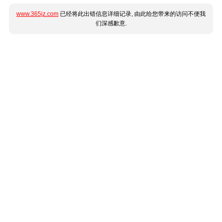
www.365jz.com
已经将此出错信息详细记录, 由此给您带来的访问不便我
们深感歉意.