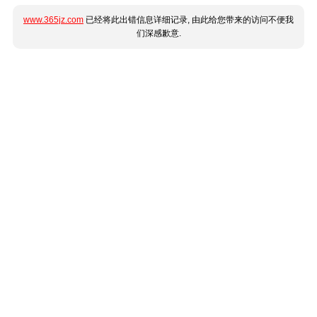
www.365jz.com
已经将此出错信息详细记录, 由此给您带来的访问不便我
们深感歉意.