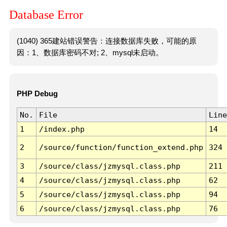
Database Error
(1040) 365建站错误警告：连接数据库失败，可能的原
因：1、数据库密码不对; 2、mysql未启动。
PHP Debug
No.
File
Line
1
/index.php
14
2
/source/function/function_extend.php
324
3
/source/class/jzmysql.class.php
211
4
/source/class/jzmysql.class.php
62
5
/source/class/jzmysql.class.php
94
6
/source/class/jzmysql.class.php
76