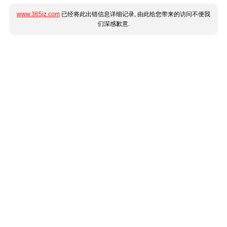
www.365jz.com
已经将此出错信息详细记录, 由此给您带来的访问不便我
们深感歉意.