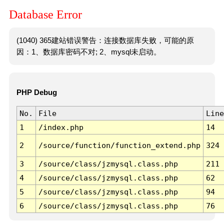
Database Error
(1040) 365建站错误警告：连接数据库失败，可能的原
因：1、数据库密码不对; 2、mysql未启动。
PHP Debug
No.
File
Line
1
/index.php
14
2
/source/function/function_extend.php
324
3
/source/class/jzmysql.class.php
211
4
/source/class/jzmysql.class.php
62
5
/source/class/jzmysql.class.php
94
6
/source/class/jzmysql.class.php
76