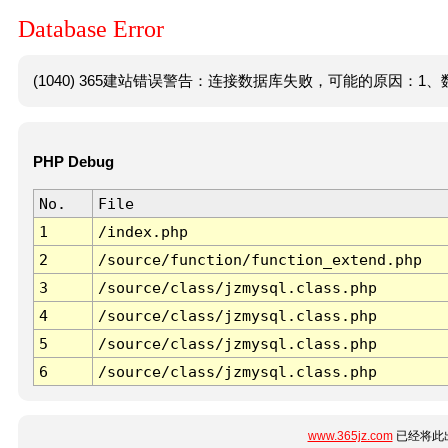
Database Error
(1040) 365建站错误警告：连接数据库失败，可能的原因：1、数
PHP Debug
No.
File
1
/index.php
2
/source/function/function_extend.php
3
/source/class/jzmysql.class.php
4
/source/class/jzmysql.class.php
5
/source/class/jzmysql.class.php
6
/source/class/jzmysql.class.php
www.365jz.com
已经将此