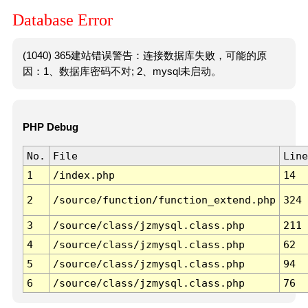
Database Error
(1040) 365建站错误警告：连接数据库失败，可能的原
因：1、数据库密码不对; 2、mysql未启动。
PHP Debug
No.
File
Line
1
/index.php
14
2
/source/function/function_extend.php
324
3
/source/class/jzmysql.class.php
211
4
/source/class/jzmysql.class.php
62
5
/source/class/jzmysql.class.php
94
6
/source/class/jzmysql.class.php
76