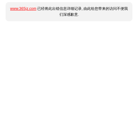
www.365jz.com
已经将此出错信息详细记录, 由此给您带来的访问不便我
们深感歉意.