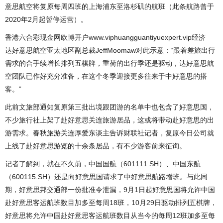
意思航空将复原每周四班的上海浦东至洛杉矶的航班（此条航路曾于
2020年2月起暂停运营）。
香港六合彩现金网
欧博开户
www.viphuangguantiyuexpert.vip经济
达好意思航空亚太地区副总裁JeffMoomaw对此示意：“跟着差旅出行
需求的合手续增长排列五棋牌，重荷的出行季还是驱动，达好意思航
空团队已作好充分准备，在这个冬季迎接更多往来于中好意思的搭
客。”
此前文旅部通知复原第三批出境跟团游的名单中也包含了好意思国，
不少旅行社上架了赴好意思关连旅游居品，这或将带动赴好意思的出
游需求。春秋旅游关连厚爱东谈主告诉财联社记者，复原今日公司就
上线了赴好意思游览的十余条居品，有不少游客前来征询。
记者了解到，就在不久前，中国国航（601111.SH）、中国东航
（600115.SH）还是向好意思国请求了中好意思航路增班。与此同
期，好意思邦交通部一份批准令泄漏，9月1日起好意思国将允许中国
赴好意思客运航班数目加多至每周18班，10月29日驱动排列五棋牌，
好意思将允许中国赴好意思客运航班数目从当今的每周12班加多至每