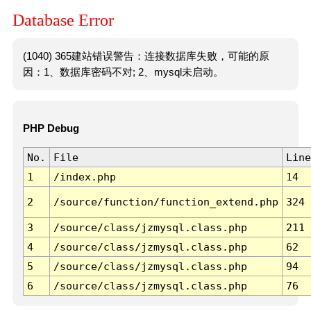
Database Error
(1040) 365建站错误警告：连接数据库失败，可能的原
因：1、数据库密码不对; 2、mysql未启动。
PHP Debug
No.
File
Line
1
/index.php
14
2
/source/function/function_extend.php
324
3
/source/class/jzmysql.class.php
211
4
/source/class/jzmysql.class.php
62
5
/source/class/jzmysql.class.php
94
6
/source/class/jzmysql.class.php
76