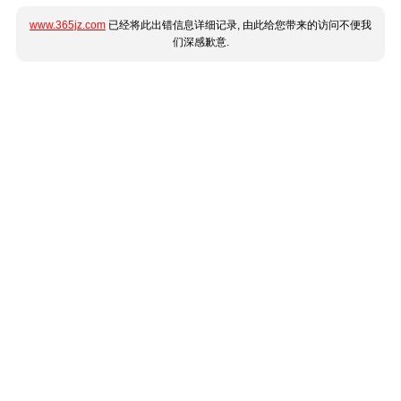
www.365jz.com
已经将此出错信息详细记录, 由此给您带来的访问不便我
们深感歉意.