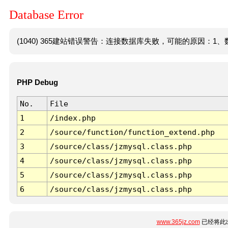
Database Error
(1040) 365建站错误警告：连接数据库失败，可能的原因：1、数
PHP Debug
No.
File
1
/index.php
2
/source/function/function_extend.php
3
/source/class/jzmysql.class.php
4
/source/class/jzmysql.class.php
5
/source/class/jzmysql.class.php
6
/source/class/jzmysql.class.php
www.365jz.com
已经将此