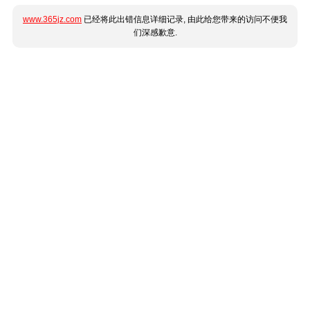
www.365jz.com
已经将此出错信息详细记录, 由此给您带来的访问不便我
们深感歉意.