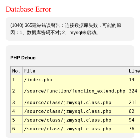
Database Error
(1040) 365建站错误警告：连接数据库失败，可能的原
因：1、数据库密码不对; 2、mysql未启动。
PHP Debug
No.
File
Line
1
/index.php
14
2
/source/function/function_extend.php
324
3
/source/class/jzmysql.class.php
211
4
/source/class/jzmysql.class.php
62
5
/source/class/jzmysql.class.php
94
6
/source/class/jzmysql.class.php
76