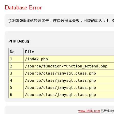
Database Error
(1040) 365建站错误警告：连接数据库失败，可能的原因：1、数
PHP Debug
No.
File
1
/index.php
2
/source/function/function_extend.php
3
/source/class/jzmysql.class.php
4
/source/class/jzmysql.class.php
5
/source/class/jzmysql.class.php
6
/source/class/jzmysql.class.php
www.365jz.com
已经将此