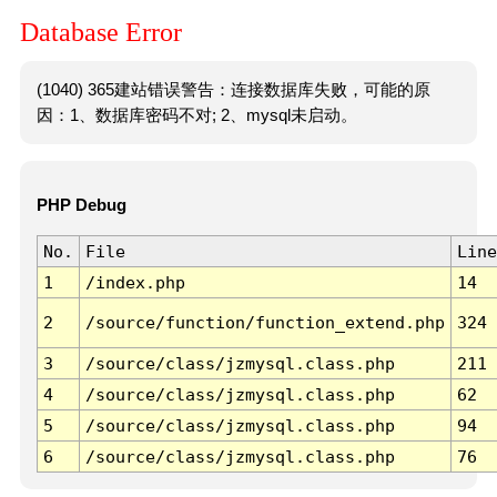
Database Error
(1040) 365建站错误警告：连接数据库失败，可能的原
因：1、数据库密码不对; 2、mysql未启动。
PHP Debug
No.
File
Line
1
/index.php
14
2
/source/function/function_extend.php
324
3
/source/class/jzmysql.class.php
211
4
/source/class/jzmysql.class.php
62
5
/source/class/jzmysql.class.php
94
6
/source/class/jzmysql.class.php
76