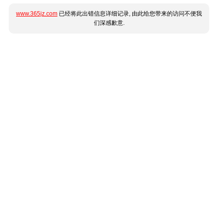
www.365jz.com
已经将此出错信息详细记录, 由此给您带来的访问不便我
们深感歉意.