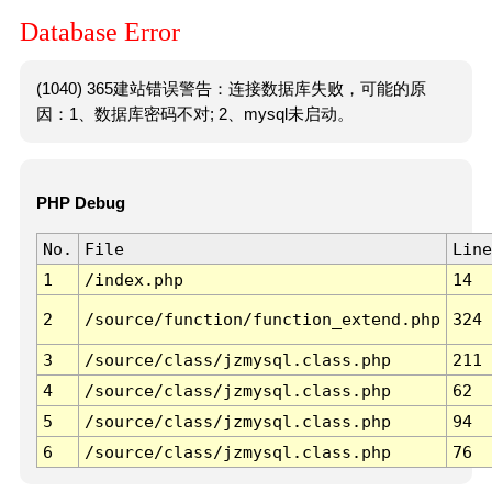
Database Error
(1040) 365建站错误警告：连接数据库失败，可能的原
因：1、数据库密码不对; 2、mysql未启动。
PHP Debug
No.
File
Line
1
/index.php
14
2
/source/function/function_extend.php
324
3
/source/class/jzmysql.class.php
211
4
/source/class/jzmysql.class.php
62
5
/source/class/jzmysql.class.php
94
6
/source/class/jzmysql.class.php
76