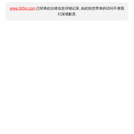
www.365jz.com
已经将此出错信息详细记录, 由此给您带来的访问不便我
们深感歉意.