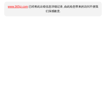
www.365jz.com
已经将此出错信息详细记录, 由此给您带来的访问不便我
们深感歉意.