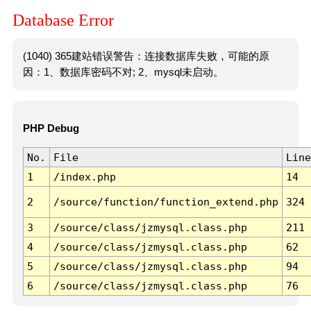
Database Error
(1040) 365建站错误警告：连接数据库失败，可能的原
因：1、数据库密码不对; 2、mysql未启动。
PHP Debug
No.
File
Line
1
/index.php
14
2
/source/function/function_extend.php
324
3
/source/class/jzmysql.class.php
211
4
/source/class/jzmysql.class.php
62
5
/source/class/jzmysql.class.php
94
6
/source/class/jzmysql.class.php
76