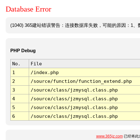
Database Error
(1040) 365建站错误警告：连接数据库失败，可能的原因：1、数
PHP Debug
No.
File
1
/index.php
2
/source/function/function_extend.php
3
/source/class/jzmysql.class.php
4
/source/class/jzmysql.class.php
5
/source/class/jzmysql.class.php
6
/source/class/jzmysql.class.php
www.365jz.com
已经将此